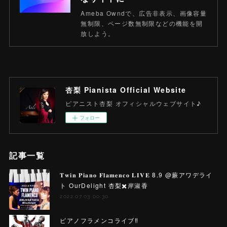
Ameba Owndで、広告非表示、画像容量
無制限、ページ数無制限などの機能を開
放しよう。
杏梨 Pianista Official Website
ピアニスト杏梨 オフィシャルウェブサイト♪
フォロー
記事一覧
𝐓𝐰𝐢𝐧 𝐏𝐢𝐚𝐧𝐨 𝐅𝐥𝐚𝐦𝐞𝐧𝐜𝐨 𝐋𝐈𝐕𝐄 8.9 @蕨アワデライ
ト OurDelight 杏梨✖️岸淑香
2022.07.03 00:30
ピアノフラメンコライブ‼️