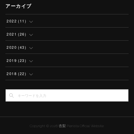
アーカイブ
2022
(
11
)
(
2
)
2021
(
26
)
(
2
)
(
2
)
2020
(
43
)
(
3
)
(
2
)
(
4
)
2019
(
23
)
(
4
)
(
4
)
(
3
)
(
2
)
2018
(
22
)
(
1
)
(
1
)
(
3
)
(
5
)
(
1
)
(
5
)
(
1
)
(
2
)
(
3
)
(
3
)
(
3
)
(
5
)
(
2
)
(
3
)
(
2
)
(
1
)
Copyright ©
2026
杏梨 Pianista Official Website
.