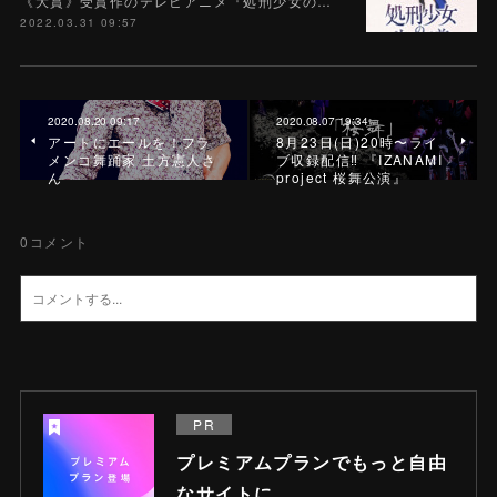
《大賞》受賞作のテレビアニメ『処刑少女の…
2022.03.31 09:57
2020.08.20 09:17
2020.08.07 19:34
アートにエールを！フラ
8月23日(日)20時〜ライ
メンコ舞踊家 土方憲人さ
ブ収録配信‼️ 『IZANAMI
ん
project 桜舞公演』
0
コメント
PR
プレミアムプランでもっと自由
なサイトに