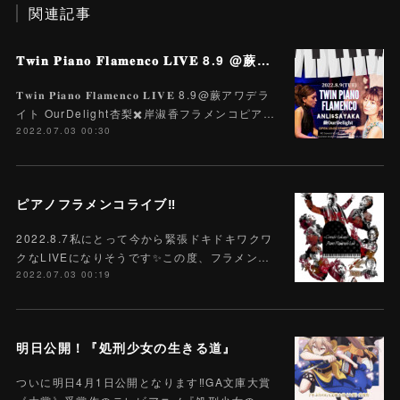
関連記事
𝐓𝐰𝐢𝐧 𝐏𝐢𝐚𝐧𝐨 𝐅𝐥𝐚𝐦𝐞𝐧𝐜𝐨 𝐋𝐈𝐕𝐄 8.9 @蕨アワデライト OurDelight 杏梨✖️岸淑香
𝐓𝐰𝐢𝐧 𝐏𝐢𝐚𝐧𝐨 𝐅𝐥𝐚𝐦𝐞𝐧𝐜𝐨 𝐋𝐈𝐕𝐄 8.9@蕨アワデラ
イト OurDelight杏梨✖️岸淑香フラメンコピア…
2022.07.03 00:30
ピアノフラメンコライブ‼️
2022.8.7私にとって今から緊張ドキドキワクワ
クなLIVEになりそうです✨この度、フラメン…
2022.07.03 00:19
明日公開！『処刑少女の生きる道』
ついに明日4月1日公開となります‼️GA文庫大賞