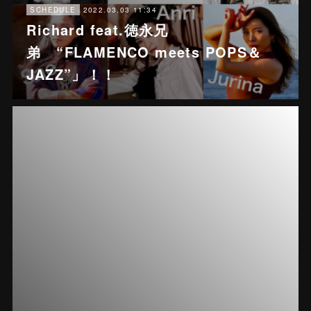
2022.03.03 11:34
SCHEDULE
Richard feat.徳永兄
弟 “FLAMENCO meets POPS＆
JAZZ”」！！