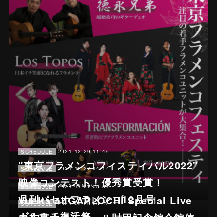
2021.12.29 11:46
SCHEDULE
"東京フラメンコフィスティバル2022"
2021.12.27 14:14
SCHEDULE
映像コンテスト！優秀賞受賞！
2021.11.21 05:30
NEWS
2021.11.07 05:51
SCHEDULE
月刊パセオフラメンコ12月号
Vuelta al GARLOCHÍ Special Live
2021.09.29 06:45
SCHEDULE
ガルロチ復活祭