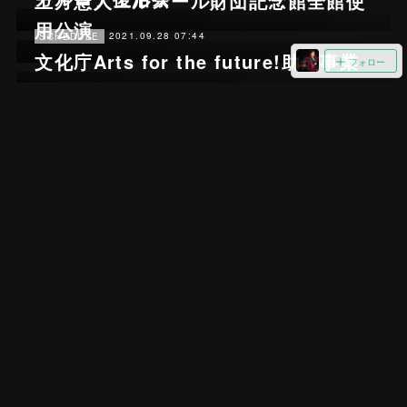
土方憲人エルスール財団記念館全館使
用公演
2021.09.28 07:44
SCHEDULE
文化庁Arts for the future!助成事業
フォロー