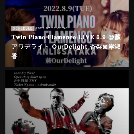
2022.07.03 00:30
SCHEDULE
𝐓𝐰𝐢𝐧 𝐏𝐢𝐚𝐧𝐨 𝐅𝐥𝐚𝐦𝐞𝐧𝐜𝐨 𝐋𝐈𝐕𝐄 8.9 @蕨
アワデライト OurDelight 杏梨✖️岸淑
香