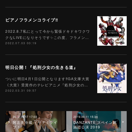
ピアノフラメンコライブ‼️
2022.8.7私にとって今から緊張ドキドキワクワ
クなLIVEになりそうです✨この度、フラメン…
2022.07.03 00:19
明日公開！『処刑少女の生きる道』
ついに明日4月1日公開となります‼️GA文庫大賞
《大賞》受賞作のテレビアニメ『処刑少女の…
2022.03.31 09:57
2019.09.17 17:03
2019.09.11 15:34
阿左美冷蔵 イザナミライ
DANZANTE スペイン舞
ブ！
踊団公演 2019