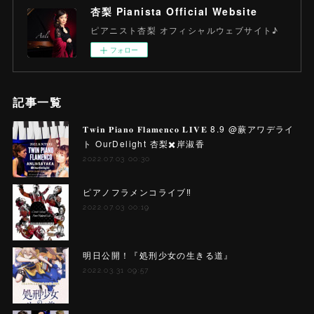
杏梨 Pianista Official Website
ピアニスト杏梨 オフィシャルウェブサイト♪
フォロー
記事一覧
𝐓𝐰𝐢𝐧 𝐏𝐢𝐚𝐧𝐨 𝐅𝐥𝐚𝐦𝐞𝐧𝐜𝐨 𝐋𝐈𝐕𝐄 8.9 @蕨アワデライ
ト OurDelight 杏梨✖️岸淑香
2022.07.03 00:30
ピアノフラメンコライブ‼️
2022.07.03 00:19
明日公開！『処刑少女の生きる道』
2022.03.31 09:57