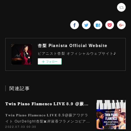
杏梨 Pianista Official Website
ピアニスト杏梨 オフィシャルウェブサイト♪
フォロー
関連記事
𝐓𝐰𝐢𝐧 𝐏𝐢𝐚𝐧𝐨 𝐅𝐥𝐚𝐦𝐞𝐧𝐜𝐨 𝐋𝐈𝐕𝐄 8.9 @蕨アワデライト OurDelight 杏梨✖️岸淑香
𝐓𝐰𝐢𝐧 𝐏𝐢𝐚𝐧𝐨 𝐅𝐥𝐚𝐦𝐞𝐧𝐜𝐨 𝐋𝐈𝐕𝐄 8.9@蕨アワデラ
イト OurDelight杏梨✖️岸淑香フラメンコピア…
2022.07.03 00:30