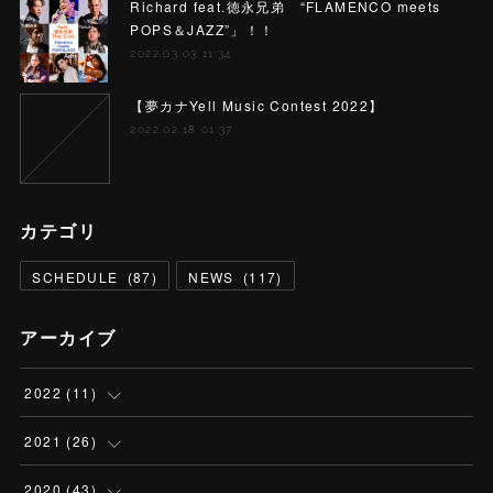
Richard feat.徳永兄弟 “FLAMENCO meets
POPS＆JAZZ”」！！
2022.03.03 11:34
【夢カナYell Music Contest 2022】
2022.02.18 01:37
カテゴリ
SCHEDULE
(
87
)
NEWS
(
117
)
アーカイブ
2022
(
11
)
(
2
)
2021
(
26
)
(
2
)
(
2
)
2020
(
43
)