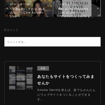
2018.11.05 17:36
2018.10.27 17:31
11/30(金) さおり ＆ あ
Bar aLive Presents ～
んり ～ Late Autumn
Live aLive ～
Live ～
『Flamenco Cante y …
0
コメント
PR
あなたもサイトをつくってみま
せんか
Ameba Owndを使えば、誰でもかんたん
にウェブサイトをつくることができま
す。