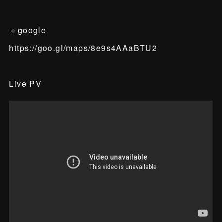
🔸google
https://goo.gl/maps/8e9s4AAaBTU2
Live PV