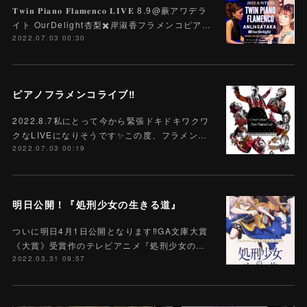
𝐓𝐰𝐢𝐧 𝐏𝐢𝐚𝐧𝐨 𝐅𝐥𝐚𝐦𝐞𝐧𝐜𝐨 𝐋𝐈𝐕𝐄 8.9@蕨アワデラ
イト OurDelight杏梨✖️岸淑香フラメンコピア…
2022.07.03 00:30
ピアノフラメンコライブ‼️
2022.8.7私にとって今から緊張ドキドキワクワ
クなLIVEになりそうです✨この度、フラメン…
2022.07.03 00:19
明日公開！『処刑少女の生きる道』
ついに明日4月1日公開となります‼️GA文庫大賞
《大賞》受賞作のテレビアニメ『処刑少女の…
2022.03.31 09:57