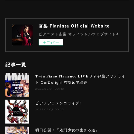
杏梨 Pianista Official Website
ピアニスト杏梨 オフィシャルウェブサイト♪
フォロー
記事一覧
𝐓𝐰𝐢𝐧 𝐏𝐢𝐚𝐧𝐨 𝐅𝐥𝐚𝐦𝐞𝐧𝐜𝐨 𝐋𝐈𝐕𝐄 8.9 @蕨アワデライ
ト OurDelight 杏梨✖️岸淑香
2022.07.03 00:30
ピアノフラメンコライブ‼️
2022.07.03 00:19
明日公開！『処刑少女の生きる道』