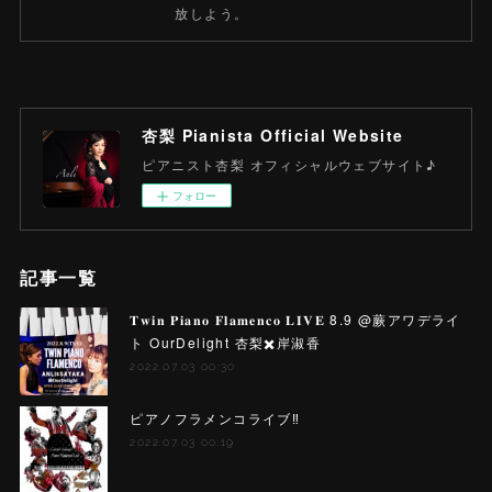
放しよう。
杏梨 Pianista Official Website
ピアニスト杏梨 オフィシャルウェブサイト♪
フォロー
記事一覧
𝐓𝐰𝐢𝐧 𝐏𝐢𝐚𝐧𝐨 𝐅𝐥𝐚𝐦𝐞𝐧𝐜𝐨 𝐋𝐈𝐕𝐄 8.9 @蕨アワデライ
ト OurDelight 杏梨✖️岸淑香
2022.07.03 00:30
ピアノフラメンコライブ‼️
2022.07.03 00:19