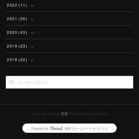
2022
(
11
)
(
2
)
2021
(
26
)
(
2
)
(
2
)
2020
(
43
)
(
3
)
(
2
)
(
4
)
2019
(
23
)
(
4
)
(
4
)
(
3
)
(
2
)
2018
(
22
)
(
1
)
(
1
)
(
3
)
(
5
)
(
1
)
(
5
)
(
1
)
(
2
)
(
3
)
(
3
)
(
3
)
(
5
)
(
2
)
(
3
)
(
2
)
(
1
)
Copyright ©
2026
杏梨 Pianista Official Website
.
(
2
)
(
5
)
(
2
)
(
2
)
Powered by
無料でホームページをつくろう
AmebaOwnd
フォロー
(
3
)
(
1
)
(
3
)
(
3
)