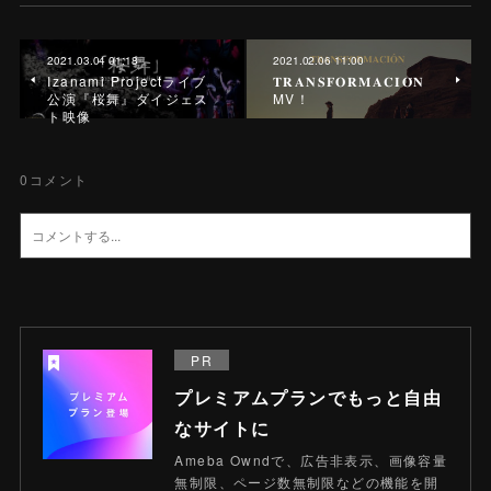
2021.03.04 01:18
2021.02.06 11:00
Izanami Projectライブ
𝐓𝐑𝐀𝐍𝐒𝐅𝐎𝐑𝐌𝐀𝐂𝐈𝐎́𝐍
公演『桜舞』ダイジェス
MV！
ト映像
0
コメント
PR
プレミアムプランでもっと自由
なサイトに
Ameba Owndで、広告非表示、画像容量
無制限、ページ数無制限などの機能を開