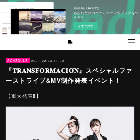
Ameba Owndで
あなただけのホームページやブログをつ
くろう
今すぐ試す
2021.02.23 11:02
SCHEDULE
『𝐓𝐑𝐀𝐍𝐒𝐅𝐎𝐑𝐌𝐀𝐂𝐈𝐎́𝐍』スペシャルファ
ーストライブ&MV制作発表イベント！
【重大発表‼️】