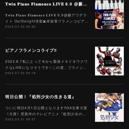
𝐓𝐰𝐢𝐧 𝐏𝐢𝐚𝐧𝐨 𝐅𝐥𝐚𝐦𝐞𝐧𝐜𝐨 𝐋𝐈𝐕𝐄 8.9 @蕨アワデライト OurDelight 杏梨✖️岸淑香
𝐓𝐰𝐢𝐧 𝐏𝐢𝐚𝐧𝐨 𝐅𝐥𝐚𝐦𝐞𝐧𝐜𝐨 𝐋𝐈𝐕𝐄 8.9@蕨アワデラ
イト OurDelight杏梨✖️岸淑香フラメンコピア…
2022.07.03 00:30
ピアノフラメンコライブ‼️
2022.8.7私にとって今から緊張ドキドキワクワ
クなLIVEになりそうです✨この度、フラメン…
2022.07.03 00:19
明日公開！『処刑少女の生きる道』
ついに明日4月1日公開となります‼️GA文庫大賞
《大賞》受賞作のテレビアニメ『処刑少女の…
2022.03.31 09:57