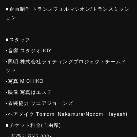
■企画制作 トランスフォルマシオン/トランスミッシ
ョン
■スタッフ
▪️音響 スタジオJOY
▪️照明 株式会社ライティングプロジェクトチームイ
ット
▪️写真 MiCHiKO
▪️映像 写真はエステ
▪️衣装協力 ソニアジョーンズ
▪️ヘアメイク Tomomi Nakamura/Nozomi Hayashi
■チケット料金(自由席)
・前売り券¥5,000-